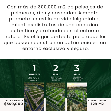
Con más de 300,000 m2 de paisajes de ​
palmeras, ríos y cascadas. Almanta ​
promete un estilo de vida inigualable, ​
mientras disfrutas de una conexión ​
auténtica y profunda con el entorno ​
natural. Es el lugar perfecto para aquellos
​que buscan construir un patrimonio en un ​
entorno exclusivo y seguro.
1
2
3
AMANECER
ALBA
ALRÍO
EXCLUSIVO ​
EXCLUSIVO ​
EXCLUSIVO ​
CLUSTER CON ​
CLUSTER CON ​
CLUSTER CON ​
251 LOTES
145 LOTES
266 LOTES
LOTES DESDE
LOTES DESDE
$540,000
128 M2