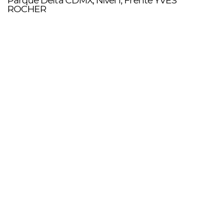
Parque Delta CDMX, ​Nivel 1, Frente YVES ​
ROCHER
Showroom ​XOCHITEPEC
Boulevard Museo ​Tecnológico s/n. ​CP 62790 ​
Xochitepec, ​Morelos