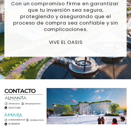
Con un compromiso firme en garantizar ​
que tu inversión sea segura,
protegiendo y ​asegurando que el
proceso de compra sea ​confiable y sin
complicaciones.
VIVE EL OASIS
CONTACTO
almanta.mx
almanta.com.mx
56 10 07 2663
amaila.residencial
amaila.com.mx
56 39608767