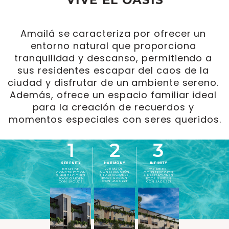
VIVE EL OASIS
Amailá se caracteriza por ofrecer un ​
entorno natural que proporciona ​
tranquilidad y descanso, permitiendo a ​
sus residentes escapar del caos de la ​
ciudad y disfrutar de un ambiente sereno. ​
Además, ofrece un espacio familiar ideal ​
para la creación de recuerdos y ​
momentos especiales con seres queridos.
1
2
3
SERENITY
HARMONY
INFINITY
208 M2 DE ​
198 M2 DE ​
257 M2 DE ​
CONSTRUCCIÓN
CONSTRUCCIÓN
CONSTRUCCIÓN
3 HABITACIONES
3 HABITACIONES
4
HABITACIONES
ROOF GARDEN
ROOF GARDEN
ROOF GARDEN
CON JACUZZI
CON JACUZZI
CON JACUZZI